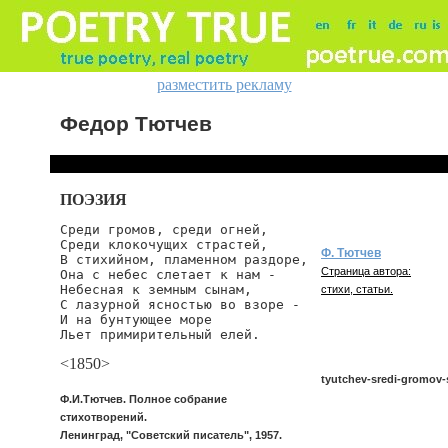
разместить рекламу
Федор Тютчев
ПОЭЗИЯ
Среди громов, среди огней,

Среди клокочущих страстей,

Ф. Тютчев
В стихийном, пламенном раздоре,

Страница автора:
Она с небес слетает к нам -

Небесная к земным сынам,

стихи, статьи.
С лазурной ясностью во взоре -

И на бунтующее море

Льет примирительный елей.
<1850>
tyutchev-sredi-gromov-
Ф.И.Тютчев. Полное собрание
стихотворений.
Ленинград, "Советский писатель", 1957.
tyutchev/sredi-gromov-sr