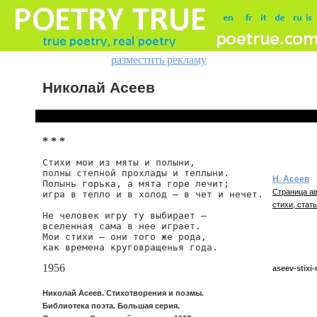
разместить рекламу
Николай Асеев
* * *
Стихи мои из мяты и полыни,

полны степной прохлады и теплыни.

Н. Асеев
Полынь горька, а мята горе лечит;

Страница ав
игра в тепло и в холод — в чет и нечет.

стихи, стать
Не человек игру ту выбирает —

вселенная сама в нее играет.

Мои стихи — они того же рода,

как времена круговращенья года.
1956
aseev-stixi-
Николай Асеев. Стихотворения и поэмы.
Библиотека поэта. Большая серия.
aseev/stixi-m