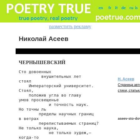
разместить рекламу
Николай Асеев
ЧЕРНЫШЕВСКИЙ
Сто довоенных

         внушительных лет

Н. Асеев
стоял

Страница авт
    Императорский университет.

Стоял,

стихи, статьи
    положив угла во главу

умов просвещенье

            и точность наук.

Но точны ль

        пределы научных границ

в ветрах

aseev-sto-do
        перелистываемых страниц?

Не только наука,

            не только зудеж,—

когда-то

aseev/sto-dov