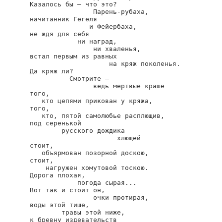
Казалось бы — что это?

                Парень-рубаха,

начитанник Гегеля

               и Фейербаха,

не ждя для себя

            ни наград,

                ни хваленья,

встал первым из равных

                    на кряж поколенья.

Да кряж ли?

          Смотрите —

                ведь мертвые краше

того,

   кто цепями прикован у кряжа,

того,

   кто, пятой самолюбье расплющив,

под серенькой

        русского дождика

                      хлющей

стоит,

   объярмован позорной доскою,

стоит,

    нагружен хомутовой тоскою.

Дорога плохая,

            погода сырая...

Вот так и стоит он,

                очки протирая,

воды этой тише,

        травы этой ниже,

к бревну издевательств
