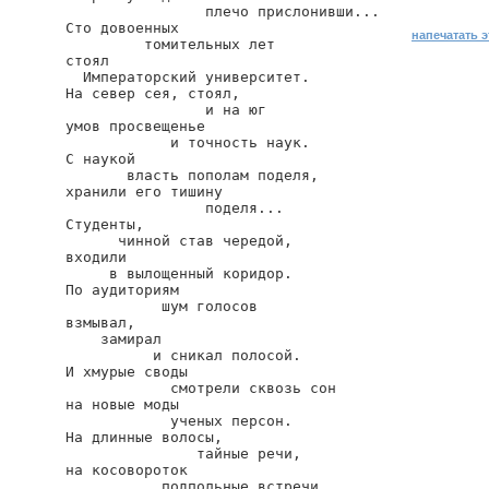
                плечо прислонивши...

Сто довоенных

напечатать 
         томительных лет

стоял

  Императорский университет.

На север сея, стоял,

                и на юг

умов просвещенье

            и точность наук.

С наукой

       власть пополам поделя,

хранили его тишину

                поделя...

Студенты,

      чинной став чередой,

входили

     в вылощенный коридор.

По аудиториям

           шум голосов

взмывал,

    замирал

          и сникал полосой.

И хмурые своды

            смотрели сквозь сон

на новые моды

            ученых персон.

На длинные волосы,

               тайные речи,

на косовороток

           подпольные встречи,
