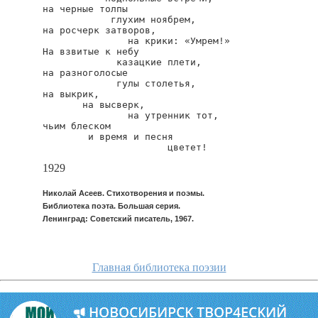
на черные толпы

            глухим ноябрем,

на росчерк затворов,

               на крики: «Умрем!»

На взвитые к небу

             казацкие плети,

на разноголосые

             гулы столетья,

на выкрик,

       на высверк,

               на утренник тот,

чьим блеском

        и время и песня

                      цветет!
1929
Николай Асеев. Стихотворения и поэмы.
Библиотека поэта. Большая серия.
Ленинград: Советский писатель, 1967.
Главная библиотека поэзии