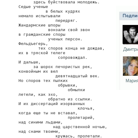
      здесь буйствовала молодежь.

Седые ученые

           в белых кудрях

немало испытывали

               передряг.

Жандармские шпоры

            вонзали свой звон

в гражданские споры

            ученых персон.

Фельдъегерь,

        тех споров конца не дождав,

их в тряской телеге

                сопровождал.

И дальше,

      за шорох печористых рек,

конвойным их вел

               девятнадцатый век.

Но споров тех пылких

                обрывки,

                    обмылки

летели, как эхо,

            обратно из ссылки.

И их диссертаций изорванных

                        клочья,

когда еще ты не вставал,

                    пролетарий,

над синими льдами,

              над царственной ночью,

над снами твоими,

               кружась, пролетали.
