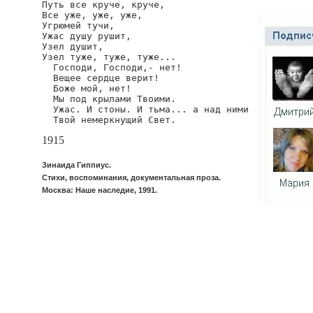
Путь все круче, круче,

Все уже, уже, уже,

Угрюмей тучи,

Ужас душу рушит,

Узел душит,

Узел туже, туже, туже...

  Господи, Господи,- нет!

  Вещее сердце верит!

  Боже мой, нет!

  Мы под крылами Твоими.

  Ужас. И стоны. И тьма... а над ними

  Твой немеркнущий Свет.
1915
Зинаида Гиппиус.
Стихи, воспоминания, документальная проза.
Москва: Наше наследие, 1991.