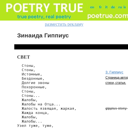
разместить рекламу
Зинаида Гиппиус
СВЕТ
  Стоны,

  Стоны,

З. Гиппиус
  Истомные,

Страница автор
  Бездонные,

  Долгие звоны

стихи, статьи.
  Похоронные,

  Стоны,

  Стоны...

  Жалобы,

  Жалобы на Отца...

  Жалость язвящая, жаркая,

gippius-stony
  Жажда конца,

  Жалобы,

  Жалобы...

Узел туже, туже,

gippius/stony-s