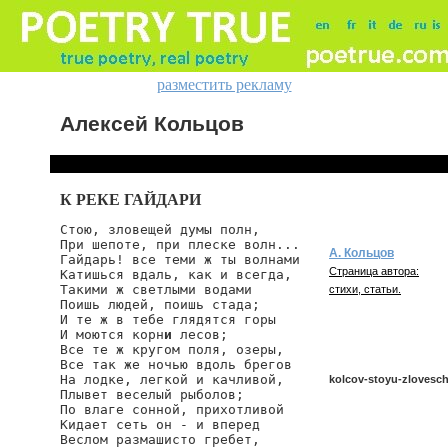
разместить рекламу
Алексей Кольцов
К РЕКЕ ГАЙДАРИ
Стою, зловещей думы полн,

При шепоте, при плеске волн...

А. Кольцов
Гайдарь! все теми ж ты волнами

Страница автора:
Катишься вдаль, как и всегда,

Такими ж светлыми водами

стихи, статьи.
Поишь людей, поишь стада;

И те ж в тебе глядятся горы

И моются корн
и
 лесов;

Все те ж кругом поля, озеры,

Все так же ночью вдоль брегов

На лодке, легкой и качливой,

kolcov-stoyu-zlovesc
Плывет веселый рыболов;

По влаге сонной, прихотливой

Кидает сеть он - и вперед

Веслом размашисто гребет,

kolcov/stoyu-zlovesche