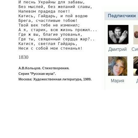
И песнь Украйны для забавы,

Без мыслей, без желаний славы,

Напевом прадеда поет!

Катись, Гайдарь, и пой водою

Брега, счастливые тобою!

Твой век тебе не изменил;

А я, старик, всю жизнь прожил...

Где ж вы, благие упованья,

Где ты, священный сердца жар?..

Катися, светлая Гайдарь,

Неси с собой мои стенанья!
1830
А.В.Кольцов. Стихотворения.
Серия "Русская муза".
Москва: Художественная литература, 1989.