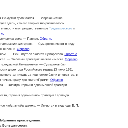
 я к музам пробивался.
— Вопреки истине,
ает здесь, что его творчество развивалось
тельности его предшественников
Тредиаковского
и
тно
ротивная гора!
— Парнас.
Обратно
е воспламенила кровь.
— Сумароков имеет в виду
вные песни.
Обратно
ом...
— Речь идет об эклогах Сумарокова.
Обратно
жал.
— Эмблемы трагедии: кинжал и маска.
Обратно
я прекрасной Мельпомены.
— Сумароков был
ости директора Российского театра 13 июня 1761 г.
ленно стал писать сатирические басни и через год, в
 в печать сразу две книги «Притч».
Обратно
ра
— Электра, героиня одноименной трагедии
ста, героиня одноименной трагедии Еврипида.
тся надуты оды громки.
— Имеются в виду оды В. П.
Избранные произведения.
. Большая серия.