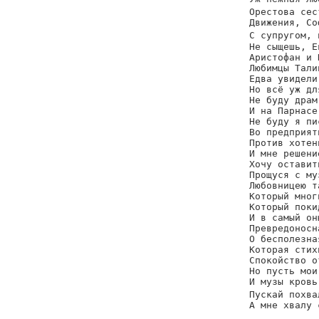
Орестова сес
Движения, Со
С супругом, 
Не сыщешь, Е
Аристофан и 
Любимцы Тали
Едва увидели
Но всё уж дл
Не буду драм
И на Парнасе
Не буду я пи
Во предприят
Против хотен
И мне решени
Хочу оставит
Прощуся с му
Любовницею т
Который мног
Который поки
И в самый он
Превредоносн
О бесполезна
Которая стих
Спокойство о
Но пусть мои
И музы кровь
Пускай похва
А мне хвалу 