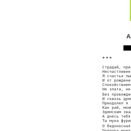
А
* * *
Страдай, при
Несчастливее
Я счастья пы
И от рождени
Спокойствием
Не злата, не
Без провожде
И сквозь дре
Преодолел я 
Как рай, мои
Эдемским зва
А днесь тебя
Ты мука фури
О бедоносная
Подпора моея