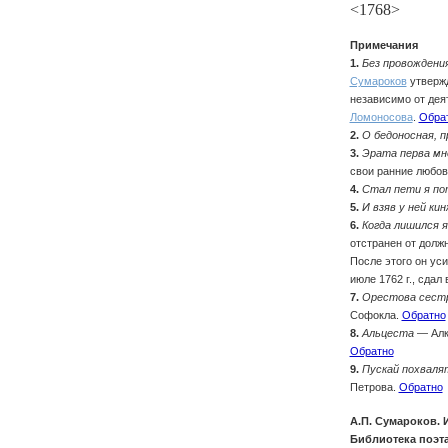
<1768>
Примечания
1.
Без провождения
Сумароков
утвержд
независимо от дея
Ломоносова
.
Обра
2.
О бедоносная, п
3.
Эрата перва мн
свои ранние любо
4.
Стал пети я пот
5.
И взяв у ней кин
6.
Когда лишился 
отстранен от должн
После этого он уси
июле 1762 г., сдал
7.
Орестова сест
Софокла.
Обратно
8.
Альцеста
— Алке
Обратно
9.
Пускай похваля
Петрова.
Обратно
А.П. Сумароков. 
Библиотека поэта