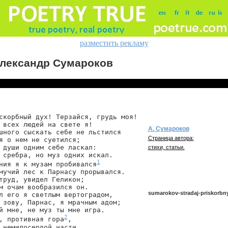
разместить рекламу
лександр Сумароков
скорбный дух! Терзайся, грудь моя!

 всех людей на свете я!

А. Сумароков
шного сыскать себе не льстился

Страница автора:
я о нем не суетился;

 души одним себе ласкал:

стихи, статьи.
 сребра, но муз одних искал.

1
ния я к музам пробивался
мучий лес к Парнасу прорывался.

труд, увидел Геликон;

м очам вообразился он.

sumarokov-stradaj-priskorbn
л его я светлым вертоградом,

 зову, Парнас, я мрачным адом;

й мне, не муз ты мне игра.

2
, противная гора
,

sumarokov/stradaj-priskorbnyj-
 немилосердой части,
