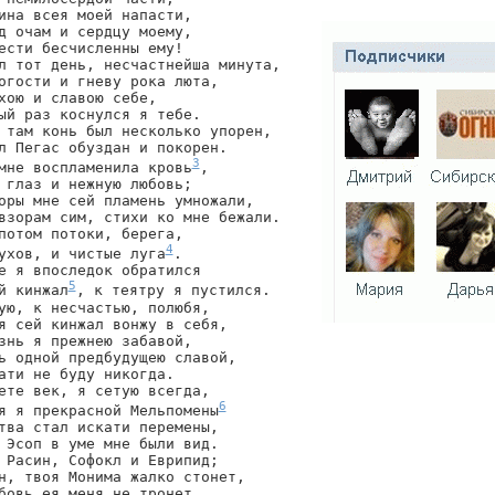
ина всея моей напасти,

д очам и сердцу моему,

ести бесчисленны ему!

л тот день, несчастнейша минута,

огости и гневу рока люта,

хою и славою себе,

ый раз коснулся я тебе.

 там конь был несколько упорен,

л Пегас обуздан и покорен.

3
мне воспламенила кровь
,

 глаз и нежную любовь;

оры мне сей пламень умножали,

взорам сим, стихи ко мне бежали.

потом потоки, берега,

4
ухов, и чистые луга
.

е я впоследок обратился

5
й кинжал
, к теятру я пустился.

ую, к несчастью, полюбя,

я сей кинжал вонжу в себя,

знь я прежнею забавой,

ь одной предбудущею славой,

ати не буду никогда.

ете век, я сетую всегда,

6
я я прекрасной Мельпомены
тва стал искати перемены,

 Эсоп в уме мне были вид.

 Расин, Софокл и Еврипид;

н, твоя Монима жалко стонет,

бовь ея меня не тронет.
