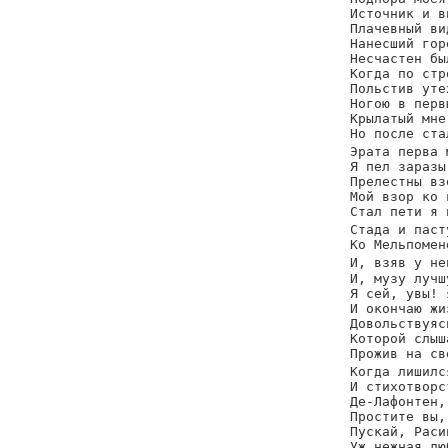
Источник и в
Плачевный ви
Нанесший гор
Несчастен бы
Когда по стр
Польстив уте
Ногою в перв
Крылатый мне
Но после ста
Эрата перва 
Я пел заразы
Прелестны вз
Мой взор ко 
Стал пети я 
Стада и паст
Ко Мельпомен
И, взяв у не
И, музу лучш
Я сей, увы! 
И окончаю жи
Довольствуяс
Которой слыш
Прожив на св
Когда лишилс
И стихотворс
Де-Лафонтен,
Простите вы,
Пускай, Раси
Уж нежная лю