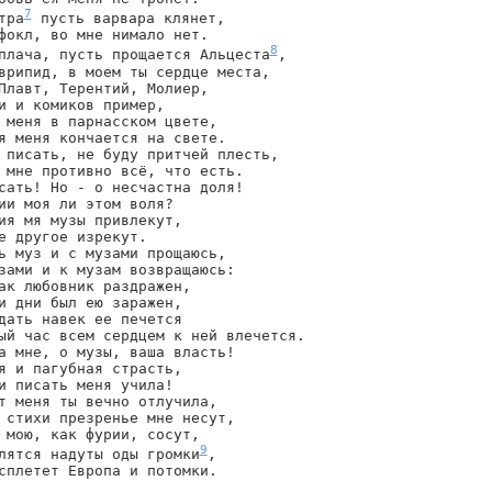
7
тра
 пусть варвара клянет,

фокл, во мне нимало нет.

8
плача, пусть прощается Альцеста
,

врипид, в моем ты сердце места,

Плавт, Терентий, Молиер,

и и комиков пример,

 меня в парнасском цвете,

я меня кончается на свете.

 писать, не буду притчей плесть,

 мне противно всё, что есть.

сать! Но - о несчастна доля!

ии моя ли этом воля?

ия мя музы привлекут,

е другое изрекут.

ь муз и с музами прощаюсь,

зами и к музам возвращаюсь:

ак любовник раздражен,

и дни был ею заражен,

дать навек ее печется

ый час всем сердцем к ней влечется.

а мне, о музы, ваша власть!

я и пагубная страсть,

и писать меня учила!

т меня ты вечно отлучила,

 стихи презренье мне несут,

 мою, как фурии, сосут,

9
лятся надуты оды громки
,

сплетет Европа и потомки.