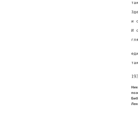
так
  
Зде
  
и с
  
И 
  
гля
  
  
еди
  
так
  
19
Ник
поэ
Биб
Лен