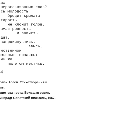
их

 нерассказанных слов?

сь молодость

    бродит крылата

тарость

    не клонит голов.

самая ревность

        и зависть

дят,

 запрокинувшись,

             ввысь,

нственной

 мыслью терзаясь:

им же

    полетом нестись.
34
олай Асеев. Стихотворения и
мы.
лиотека поэта. Большая серия.
инград: Советский писатель, 1967.