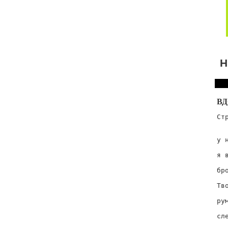
Н
В
Стр
  
  
у н
  
я в
  
бро
  
Тв
  
рум
  
сле
  