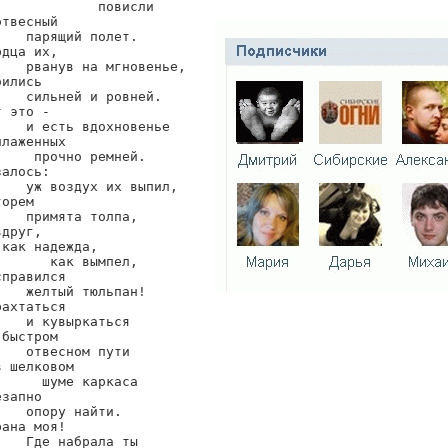
             повисли

твесный

    парящий полет.

дца их,

    рванув на мгновенье,

ились

    сильней и ровней.

 это -

    и есть вдохновенье

лаженных

     прочно ремней.

алось:

    уж воздух их выпил,

орем

    примята толпа,

друг,

как надежда,

       как вымпел,

правился

    желтый тюльпан!

ахтаться

    и кувыркаться

быстром

    отвесном пути

 шелковом

      шуме каркаса

запно

    опору найти.

ана моя!

    Где набрала ты
