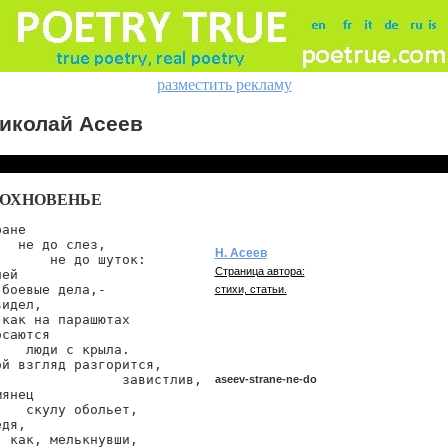
разместить рекламу
иколай Асеев
ДОХНОВЕНЬЕ
ане

   не до слез,

Н. Асеев
       не до шуток:

Страница автора:
ей

 боевые дела,-

стихи, статьи.
идел,

 как на парашютах

саются

    люди с крыла.

ой взгляд разгорится,

                завистлив,

aseev-strane-ne-do
янец

    скулу обольет,

дя,

  как, мелькнувши,

aseev/strane-ne-do