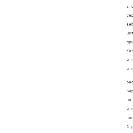
  
в о
  
Сер
  
заб
  
Вот
  
при
  
Каз
  
и г
  
и в
   
  
рас
  
Бар
  
на 
  
и в
  
вне
  
Стр
  