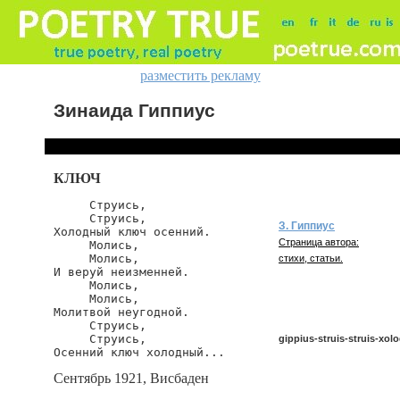
разместить рекламу
Зинаида Гиппиус
КЛЮЧ
     Струись,

     Струись,

З. Гиппиус
Холодный ключ осенний.

Страница автора:
     Молись,

     Молись,

стихи, статьи.
И веруй неизменней.

     Молись,

     Молись,

Молитвой неугодной.

     Струись,

     Струись,

gippius-struis-struis-xol
Осенний ключ холодный...
Сентябрь 1921, Висбаден
gippius/struis-struis-xolodny