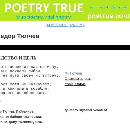
разместить рекламу
едор Тютчев
ЕДСТВО И ЦЕЛЬ
жать венок от вас не мечу,

ваши похвалы люблю,

Ф. Тютчев
ь на пути своем их встречу.

Страница автора:
ласт хотя не назначает,

стихи, статьи.
а и как плыть кораблю,

ход его он облегчает.
9
tyutchev-styazhat-venok-ot
р Тютчев. Избранное.
ирная библиотека поэзии.
в-на-Дону, "Феникс", 1996.
tyutchev/styazhat-venok-ot