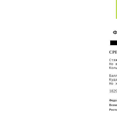
Ф
СР
Стя
Но 
Кол
Бал
Куд
Но 
182
Федо
Всем
Росто