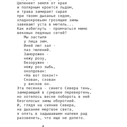
Цепенеет земля от края

и полярным кроется льдом,

и трава замирает сырая

при твоем дыханье седом,

хладнокровьем грозящие зимы

завевают уста в метель...

Как избегнуть - промчаться мимо

вековых ледяных сетей?

   Мы застыли

   у лица зим.

   Иней лют зал - 

   лаз тюлений.

   Заморожен -

   нежу розу,

   безоружен -

   нежу роз зыбь,

   околдован:

   «На вот локон!»

   Скован, схован

   у висков он.

Эта песенка - синего Севера тень,

замирающий в сумраке перевертень,

но хотелось весне побороть в ней

безголосых зимы оборотней.

И, глядя на сияние Севера,

на дыхание мертвое света,

я опять в задышавшем напеве рад

раззвенеть, что еще не допето.

           4
