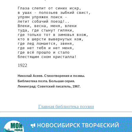
Глаза слепит от синих искр,

в ушах - полозьев зыбкий свист,

упрям упряжек поиск -

летит собачий поезд!..

Влеки, весна, меня, влеки

туда, где стынут гиляки,

где только тот в зимовья вхож,

кто в шерсти вывернутых кож,

где лед ломается, звеня,

где нет тебя и нет меня,

где всё прошло и стало

блестящим сном кристалла!
1922
Николай Асеев. Стихотворения и поэмы.
Библиотека поэта. Большая серия.
Ленинград: Советский писатель, 1967.
Главная библиотека поэзии