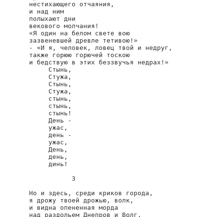
нестихающего отчаяния,

и над ним

полыхают дни

векового молчания!

«Я один на белом свете вою

зазвеневшей древле тетивою!»

- «И я, человек, ловец твой и недруг,

также горюю горючей тоскою

и бедствую в этих беззвучья недрах!»

     Стынь,

     Стужа,

     Стынь,

     Стужа,

     стынь,

     стынь,

     стынь!

     День -

     ужас,

     день -

     ужас,

     День,

     день,

     динь!

           3

Но и здесь, среди криков города,

я дрожу твоей дрожью, волк,

и видна опененная морда

над раздольем Днепров и Волг.
