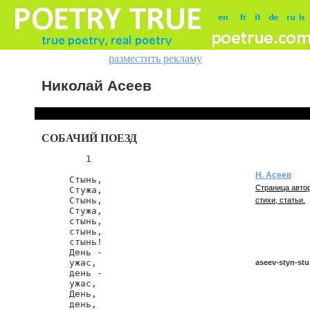
разместить рекламу
Николай Асеев
СОБАЧИЙ ПОЕЗД
        1

Н. Асеев
     Стынь,

Страница автор
     Стужа,

     Стынь,

стихи, статьи.
     Стужа,

     стынь,

     стынь,

     стынь!

     День -

     ужас,

aseev-styn-stu
     день -

     ужас,

     День,

     день,

aseev/styn-stu