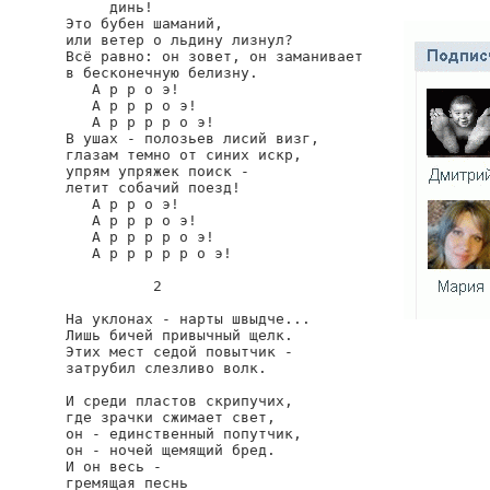
     динь!

Это бубен шаманий,

или ветер о льдину лизнул?

Всё равно: он зовет, он заманивает

в бесконечную белизну.

   А р р о э!

   А р р р о э!

   А р р р р о э!

В ушах - полозьев лисий визг,

глазам темно от синих искр,

упрям упряжек поиск -

летит собачий поезд!

   А р р о э!

   А р р р о э!

   А р р р р о э!

   А р р р р р о э!

          2

На уклонах - нарты швыдче...

Лишь бичей привычный щелк.

Этих мест седой повытчик -

затрубил слезливо волк.

И среди пластов скрипучих,

где зрачки сжимает свет,

он - единственный попутчик,

он - ночей щемящий бред.

И он весь -

гремящая песнь
