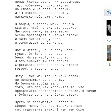
попав (когда все в них уразумеешь

ты), побелеют, поскольку ты

на слово и на глаз не веришь.

И ты настолько порозовеешь,

насколько побелеют листы.

В общем, в словах моих новизны

хватит, чтоб не скучать сороке.

Пестроту июля, зелень весны

осень превращает в черные строки,

и зима читает ее упреки

и зачитывает до белизны.

Вот и метель, как в лесу игла,

гудит. От Бога и до порога

бело. Ни запятой, ни слога.

И это значит: ты все прочла.

Стряхивать хлопья опасно, строго

говоря, с твоего чела.

Нету - письма. Только крик сорок,

не понимающих дела почты.

Но белизна вообще залог

того, что под ней хоронится то, что

превратится впоследствии в почки, в точки,

в буйство зелени, в буквы строк.

Пусть не бессмертие - перегной

вберет меня. Разница только в поле

сих существительных. В нем тем боле
