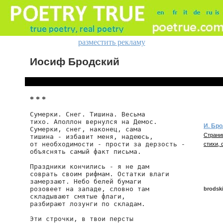
разместить рекламу
Иосиф Бродский
* * *
Сумерки. Снег. Тишина. Весьма

тихо. Аполлон вернулся на Демос.

И. Бр
Сумерки, снег, наконец, сама

Страни
тишина - избавит меня, надеюсь,

от необходимости - прости за дерзость -

стихи, 
объяснять самый факт письма.

Праздники кончились - я не дам

соврать своим рифмам. Остатки влаги

замерзают. Небо белей бумаги

розовеет на западе, словно там

brodski
складывают смятые флаги,

разбирают лозунги по складам.

Эти строчки, в твои персты

brodski