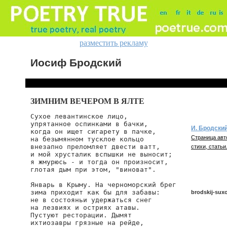
разместить рекламу
Иосиф Бродский
ЗИМНИМ ВЕЧЕРОМ В ЯЛТЕ
Сухое левантинское лицо,

упрятанное оспинками в бачки,

И. Бродски
когда он ищет сигарету в пачке,

Страница авт
на безымянном тусклое кольцо

внезапно преломляет двести ватт,

стихи, статьи
и мой хрусталик вспышки не выносит;

я жмурюсь - и тогда он произносит,

глотая дым при этом, "виноват".

Январь в Крыму. На черноморский брег

зима приходит как бы для забавы:

brodskij-suxo
не в состояньи удержаться снег

на лезвиях и остриях атавы.

Пустуют ресторации. Дымят

ихтиозавры грязные на рейде,

brodskij/suxoe