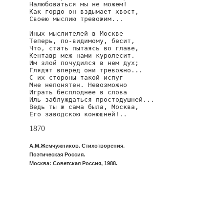
Налюбоваться мы не можем!

Как гордо он вздымает хвост,

Своею мыслию тревожим...

Иных мыслителей в Москве

Теперь, по-видимому, бесит,

Что, стать пытаясь во главе,

Кентавр меж нами куролесит.

Им злой почудился в нем дух;

Глядят вперед они тревожно...

С их стороны такой испуг

Мне непонятен. Невозможно

Играть бесплоднее в слова

Иль заблуждаться простодушней...

Ведь ты ж сама была, Москва,

Его заводскою конюшней!..
1870
А.М.Жемчужников. Стихотворения.
Поэтическая Россия.
Москва: Советская Россия, 1988.