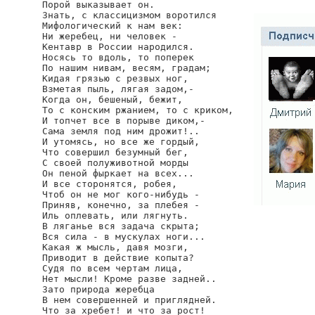
Порой выказывает он.

Знать, с классицизмом воротился

Мифологический к нам век:

Ни жеребец, ни человек -

Кентавр в России народился.

Носясь то вдоль, то поперек

По нашим нивам, весям, градам;

Кидая грязью с резвых ног,

Взметая пыль, лягая задом,-

Когда он, бешеный, бежит,

То с конским ржанием, то с криком,

И топчет все в порыве диком,-

Сама земля под ним дрожит!..

И утомясь, но все же гордый,

Что совершил безумный бег,

С своей полуживотной морды

Он пеной фыркает на всех...

И все сторонятся, робея,

Чтоб он не мог кого-нибудь -

Приняв, конечно, за плебея -

Иль оплевать, или лягнуть.

В ляганье вся задача скрыта;

Вся сила - в мускулах ноги...

Какая ж мысль, давя мозги,

Приводит в действие копыта?

Судя по всем чертам лица,

Нет мысли! Кроме разве задней..

Зато природа жеребца

В нем совершенней и приглядней.

Что за хребет! и что за рост!
