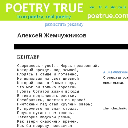
разместить рекламу
Алексей Жемчужников
КЕНТАВР
Свершилось чудо!.. Червь презренный,

Который прежде, под землей,

А. Жемчужник
Плодясь в стыде и потаенно,

Страница автора
Не выползал на свет дневной;

Который знал в былые годы,

стихи, статьи.
Что мог он только воровски

Губить богатой жизни всходы,

В тиши подтачивать ростки,-

Преобразясь, восстал из праха!

Ничтожный гад стал крупный зверь;

И, прежнего не зная страха,

zhemchuzhnikov
Подчас пугает сам теперь.

Заговорив людскою речью,

Как звери сказочных времен,

Как бы природу человечью

zhemchuzhnikov/