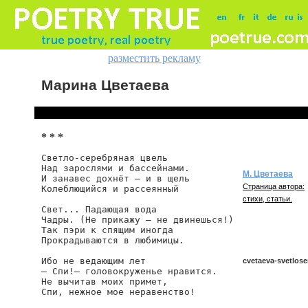
разместить рекламу
Марина Цветаева
* * *
Светло-серебряная цвель

Над зарослями и бассейнами.

М. Цветаева
И занавес дохнёт — и в щель

Страница автора:
Колеблющийся и рассеянный

стихи, статьи.
Свет... Падающая вода

Чадры. (Не прикажу — не двинешься!)

Так пэри к спящим иногда

Прокрадываются в любимицы.

Ибо не ведающим лет

cvetaeva-svetlose
— Спи!— головокруженье нравится.

Не вычитав моих примет,

Спи, нежное мое неравенство!

cvetaeva/svetlose