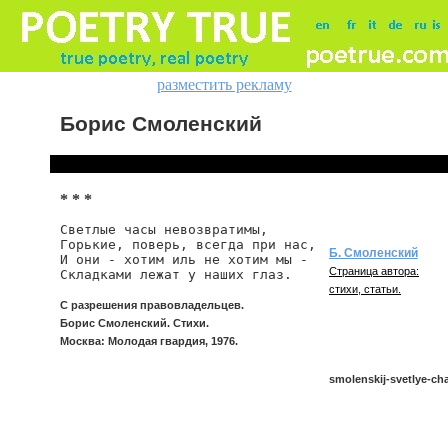
разместить рекламу
Борис Смоленский
* * *
Светлые часы невозвратимы,

Горькие, поверь, всегда при нас,

Б. Смоленский
И они - хотим иль не хотим мы -

Страница автора:
Складками лежат у наших глаз.
стихи, статьи.
С разрешения правовладельцев.
Борис Смоленский. Стихи.
Москва: Молодая гвардия, 1976.
smolenskij-svetlye-ch
smolenskij/svetlye-cha