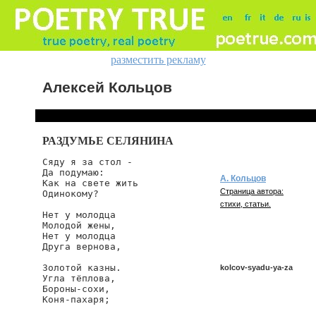
разместить рекламу
Алексей Кольцов
РАЗДУМЬЕ СЕЛЯНИНА
Сяду я за стол -

Да подумаю:

А. Кольцов
Как на свете жить

Страница автора:
Одинокому?

стихи, статьи.
Нет у молодца

Молодой жены,

Нет у молодца

Друга вернова,

Золотой казны.

kolcov-syadu-ya-za
Угла тёплова,

Бороны-сохи,

Коня-пахаря;

kolcov/syadu-ya-za