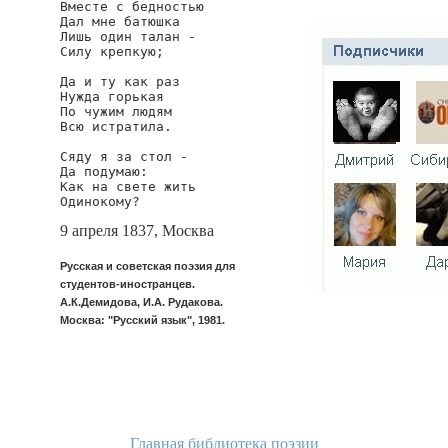
Вместе с бедностью

Дал мне батюшка

Лишь один талан -

Силу крепкую;

Да и ту как раз

Нужда горькая

По чужим людям

Всю истратила.

Сяду я за стол -

Да подумаю:

Как на свете жить

Одинокому?
9 апреля 1837, Москва
Русская и советская поэзия для
студентов-иностранцев.
А.К.Демидова, И.А. Рудакова.
Москва: "Русский язык", 1981.
Главная библиотека поэзии