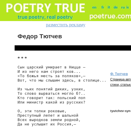
разместить рекламу
Федор Тютчев
* * *
Сын царский умирает в Ницце —

И из него нам строят ков...

Ф. Тютчев
«То божья месть за поляков»,—

Страница авт
Вот, что мы слышим здесь, в столице...

стихи, статьи
Из чьих понятий диких, узких,

То слово вырваться могло б?..

Кто говорит так: польский поп

Или министр какой из русских?

О, эти толки роковые,

tyutchev-syn-
Преступный лепет и шальной

Всех выродков земли родной,

Да не услышит их Россия,—

tyutchev/syn-c