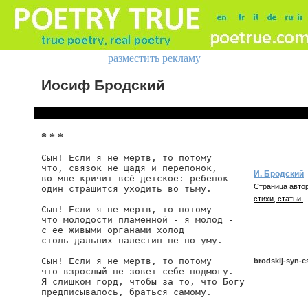
разместить рекламу
Иосиф Бродский
* * *
Сын! Если я не мертв, то потому

что, связок не щадя и перепонок,

И. Бродский
во мне кричит всё детское: ребенок

Страница автор
один страшится уходить во тьму.

стихи, статьи.
Сын! Если я не мертв, то потому

что молодости пламенной - я молод -

с ее живыми органами холод

столь дальних палестин не по уму.

Сын! Если я не мертв, то потому

brodskij-syn-es
что взрослый не зовет себе подмогу.

Я слишком горд, чтобы за то, что Богу

предписывалось, браться самому.

brodskij/syn-esl