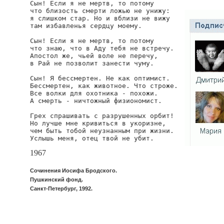
Сын! Если я не мертв, то потому

что близость смерти ложью не унижу:

я слишком стар. Но и вблизи не вижу

там избавленья сердцу моему.

Сын! Если я не мертв, то потому

что знаю, что в Аду тебя не встречу.

Апостол же, чьей воле не перечу,

в Рай не позволит занести чуму.

Сын! Я бессмертен. Не как оптимист.

Бессмертен, как животное. Что строже.

Все волки для охотника - похожи.

А смерть - ничтожный физиономист.

Грех спрашивать с разрушенных орбит!

Но лучше мне кривиться в укоризне,

чем быть тобой неузнанным при жизни.

Услышь меня, отец твой не убит.
1967
Сочинения Иосифа Бродского.
Пушкинский фонд.
Санкт-Петербург, 1992.