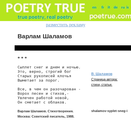
разместить рекламу
Варлам Шаламов
* * *
Сыплет снег и днем и ночью.

Это, верно, строгий бог

В. Шаламов
Старых рукописей клочья

Страница автора:
Выметает за порог.

стихи, статьи.
Все, в чем он разочарован -

Ворох песен и стихов,-

Увлечен работой новой,

Он сметает с облаков.
shalamov-syplet-sneg-i
Варлам Шаламов. Стихотворения.
Москва: Советский писатель, 1988.
shalamov/syplet-sneg-i