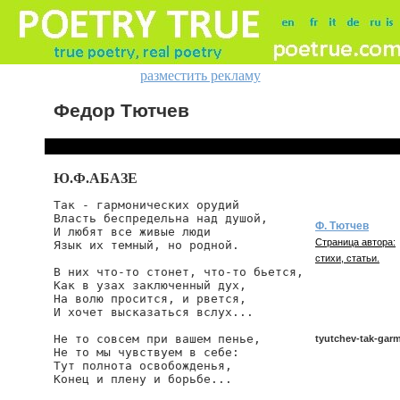
разместить рекламу
Федор Тютчев
Ю.Ф.АБАЗЕ
Так - гармонических орудий

Власть беспредельна над душой,

Ф. Тютчев
И любят все живые люди

Страница автора:
Язык их темный, но родной.

стихи, статьи.
В них что-то стонет, что-то бьется,

Как в узах заключенный дух,

На волю просится, и рвется,

И хочет высказаться вслух...

Не то совсем при вашем пенье,

tyutchev-tak-garm
Не то мы чувствуем в себе:

Тут полнота освобожденья,

Конец и плену и борьбе...

tyutchev/tak-garmo