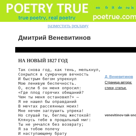
разместить рекламу
Дмитрий Веневитинов
НА НОВЫЙ 1827 ГОД
Так снова год, как тень, мелькнул,

Сокрылся в сумрачную вечность

Д. Веневитинов
И быстрым бегом упрекнул

Страница автора:
Мою ленивую беспечность.

О, если б он меня опросил:

стихи, статьи.
«Где плод горячих обещаний?

Чем ты меня остановил?» —

Я не нашел бы оправданий

В мечтах рассеянных моих!

Мне нечем заглушить упрека!

Но слушай ты, беглец жестокой!

venevitinov-tak-sn
Клянусь тебе в прощальный миг:

Ты не умчался без возврату;

Я за тобою полечу

И наступающему брату

venevitinov/tak-sno