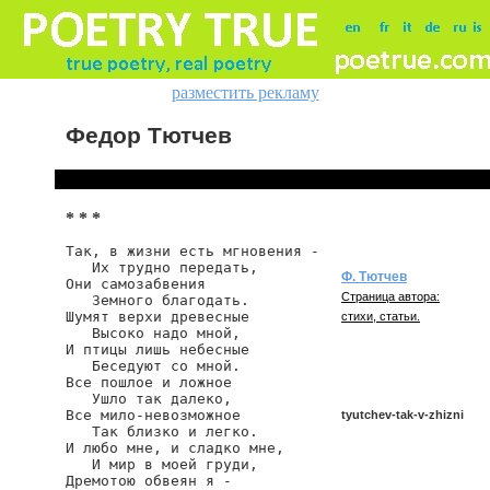
разместить рекламу
Федор Тютчев
* * *
Так, в жизни есть мгновения -

   Их трудно передать,

Ф. Тютчев
Они самозабвения

Страница автора:
   Земного благодать.

Шумят верхи древесные

стихи, статьи.
   Высоко надо мной,

И птицы лишь небесные

   Беседуют со мной.

Все пошлое и ложное

   Ушло так далеко,

Все мило-невозможное

tyutchev-tak-v-zhizni
   Так близко и легко.

И любо мне, и сладко мне,

   И мир в моей груди,

Дремотою обвеян я -

tyutchev/tak-v-zhizni