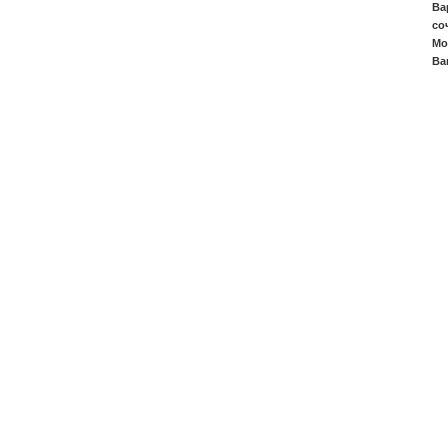
Ва
со
Мо
Ва