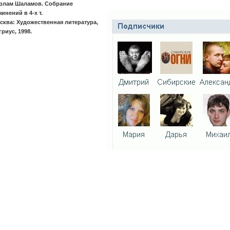
рлам Шаламов. Собрание
чинений в 4-х т.
сква: Художественная литература,
гриус, 1998.