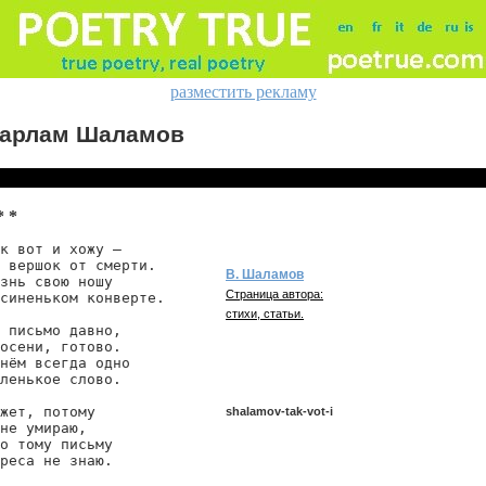
разместить рекламу
арлам Шаламов
* *
к вот и хожу —

 вершок от смерти.

В. Шаламов
знь свою ношу

Страница автора:
синеньком конверте.

стихи, статьи.
 письмо давно,

осени, готово.

нём всегда одно

ленькое слово.

жет, потому

shalamov-tak-vot-i
не умираю,

о тому письму

реса не знаю.
shalamov/tak-vot-i