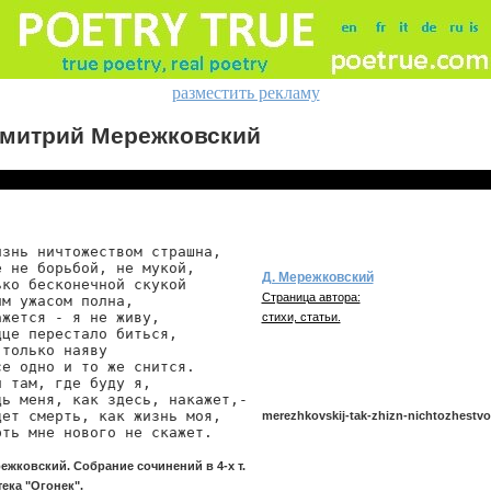
разместить рекламу
митрий Мережковский
знь ничтожеством страшна,

 не борьбой, не мукой,

Д. Мережковский
ко бесконечной скукой

Страница автора:
м ужасом полна,

жется - я не живу,

стихи, статьи.
це перестало биться,

только наяву

е одно и то же снится.

 там, где буду я,

дь меня, как здесь, накажет,-

ет смерть, как жизнь моя,

merezhkovskij-tak-zhizn-nichtozhestv
рть мне нового не скажет.
режковский. Собрание сочинений в 4-х т.
merezhkovskij/tak-zhizn-nichtozhestvom
ека "Огонек".