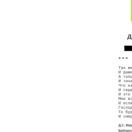
Д
* * *
Так жи
И даже
А толь
И тихи
Что ка
И серд
И это 
Мне вс
И если
Госпо
То буд
И сме
Д.С. Ме
Библиот