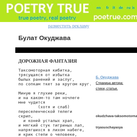
разместить рекламу
Булат Окуджава
ДОРОЖНАЯ ФАНТАЗИЯ
Таксомоторная кибитка,

трясущаяся от избытка

Б. Окуджава
былых ранений и заслуг,

Страница автора:
по сопкам ткет за кругом круг.

стихи, статьи.
Миную я глухие реки,

и на каком-то там ночлеге

мне чудится

        (хотя и слаб)

переселенческой телеги

скрип,

okudzhava-taksomotornay
  и коней усталых храп,

и мягкий стук тигриных лап,

tryasuschayasya
напрягшихся в лихом набеге,

и крик степи о человеке,
