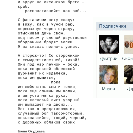
и вдруг на океанском бреге —

краб,

okudzhava/taksomotornaya
   распластавшийся как раб...

С фантазиями нету сладу:

я вижу, как в чужом раю,

перемахнув через ограду,

отыскивая дичь свою,

под носом у слепой двустволки

ободранные бродят волки...

Я их сквозь полночь узнаю.

А сторож-то! Со сторожихой

с семидесятилетней, тихой!

Они под жар печной — бока,

пока созревшей облепихой

дурманит их издалека,

пока им дышится,

              пока

им любопытны сны и толки,

пока еще слышны им волки,

и августа мягка рука,

пока кленовый лист узорный

им выпадает на двоих...

Вот так я представляю их,

случайный бог таксомоторный,

невыспавшийся, тощий, черный,

с дорожных облаков своих.
Булат Окуджава.