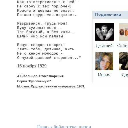
Как-то встретился я с ней -

Не свожу с тех пор очей;

Красна ж девица не знает,

По ком грудь моя вздыхает.

Разрывайся, грудь моя!

Буду суженым не я -

Тот богатый, я без хаты -

Целый мир мои палаты!

Вещун-сердце говорит:

"Жить тебе, детинке, жить

Не с женою молодою -

С чужой-дальней стороною..."
16 ноября 1829
А.В.Кольцов. Стихотворения.
Серия "Русская муза".
Москва: Художественная литература, 1989.
Главная библиотека поэзии