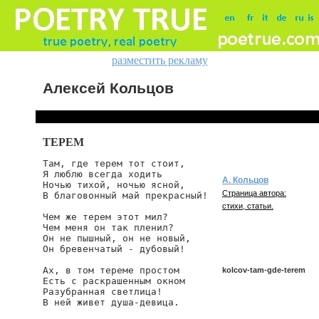
разместить рекламу
Алексей Кольцов
ТЕРЕМ
Там, где терем тот стоит,

Я люблю всегда ходить

А. Кольцов
Ночью тихой, ночью ясной,

Страница автора:
В благовонный май прекрасный!

стихи, статьи.
Чем же терем этот мил?

Чем меня он так пленил?

Он не пышный, он не новый,

Он бревенчатый - дубовый!

Ах, в том тереме простом

kolcov-tam-gde-terem
Есть с раскрашенным окном

Разубранная светлица!

В ней живет душа-девица.

kolcov/tam-gde-terem