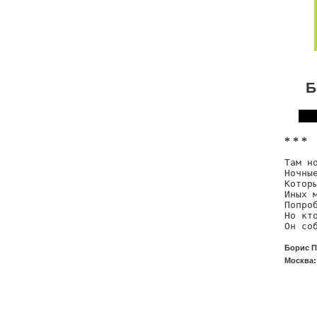
Б
* * *
Там но
Ночные
Которы
Иных 
Попроб
Но кт
Он со
Борис П
Москва: 