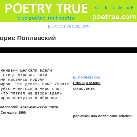
разместить рекламу
орис Поплавский
жницами щелкали вдали

 птицы отрезая нити

Б. Поплавский
ми касались короли

Страница автора:
миров. Что делать Вам? Умрите

уйте молиться в мире снов

стихи, статьи.
о-то плакал на дворе вдали:

бирал лоскутья и обрезки
оплавский. Автоматические стихи.
Согласие, 1999.
poplavskij-tam-nozhnicami-schelkali
poplavskij/tam-nozhnicami-schelkali