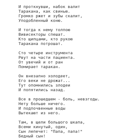
И проткнувши, набок валит

Таракана, как свинью.

Громко ржет и зубы скалит,

Уподобленный коню.

И тогда к нему толпою

Вивисекторы спешат.

Кто щипцами, кто рукою

Таракана потрошат.

Сто четыре инструмента

Рвут на части пациента.

От увечий и от ран

Помирает таракан.

Он внезапно холодеет,

Его веки не дрожат...

Тут опомнились злодеи

И попятились назад.

Все в прошедшем - боль, невзгоды.

Нету больше ничего.

И подпочвенные воды

Вытекают из него.

Там, в щели большого шкапа,

Всеми кинутый, один,

Сын лепечет: "Папа, папа!"

Бедный сын!
