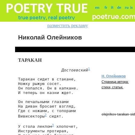
разместить рекламу
Николай Олейников
ТАРАКАН
1
Достоевский
Н. Олейников
Таракан сидит в стакане,

Страница автора:
Ножку рыжую сосет.

стихи, статьи.
Он попался. Он в капкане.

И теперь он казни ждет.

Он печальными глазами

На диван бросает взгляд,

Где с ножами, с топорами

olejnikov-tarakan-sid
2
Вивисекторы
 сидят.

3
У стола лекпом
 хлопочет,

Инструменты протирая,

olejnikov/tarakan-sidit-