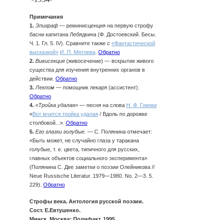
Примечания
1.
Эпиграф
— реминисценция на первую строфу
басни капитана Лебядкина (Ф. Достоевский. Бесы.
Ч. 1. Гл. 5. IV). Сравните также с
«Фантастической
высказкой»
И. П. Мятлева
.
Обратно
2.
Вивисекция
(живосечение) — вскрытие живого
существа для изучения внутренних органов в
действии.
Обратно
3.
Лекпом
— помощник лекаря (ассистент).
Обратно
4.
«Тройка удалая»
— песня на слова
Н. Ф. Глинки
«
Вот мчится тройка удалая
/ Вдоль по дорожке
столбовой...».
Обратно
5.
Его глазки голубые.
— С. Полянина отмечает:
«Быть может, не случайно глаза у таракана
голубые, т. е. цвета, типичного для русских,
главных объектов социального эксперимента»
(Полянина С. Две заметки о поэзии Олейникова //
Neue Russische Literatur. 1979—1980. No. 2—3. 5.
229).
Обратно
Строфы века. Антология русской поэзии.
Сост. Е.Евтушенко.
Минск, Москва: Полифакт, 1995.