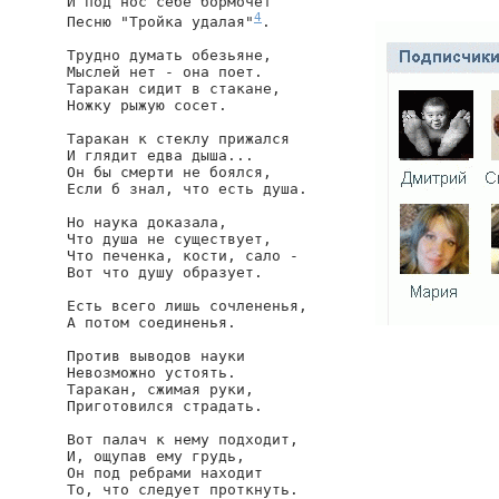
И под нос себе бормочет

4
Песню "Тройка удалая"
.

Трудно думать обезьяне,

Мыслей нет - она поет.

Таракан сидит в стакане,

Ножку рыжую сосет.

Таракан к стеклу прижался

И глядит едва дыша...

Он бы смерти не боялся,

Если б знал, что есть душа.

Но наука доказала,

Что душа не существует,

Что печенка, кости, сало -

Вот что душу образует.

Есть всего лишь сочлененья,

А потом соединенья.

Против выводов науки

Невозможно устоять.

Таракан, сжимая руки,

Приготовился страдать.

Вот палач к нему подходит,

И, ощупав ему грудь,

Он под ребрами находит

То, что следует проткнуть.
