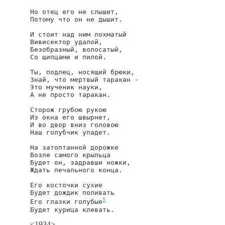
Но отец его не слышит,

Потому что он не дышит.

И стоит над ним лохматый

Вивисектор удалой,

Безобразный, волосатый,

Со щипцами и пилой.

Ты, подлец, носящий брюки,

Знай, что мертвый таракан -

Это мученик науки,

А не просто таракан.

Сторож грубою рукою

Из окна его швырнет,

И во двор вниз головою

Наш голубчик упадет.

На затоптанной дорожке

Возле самого крыльца

Будет он, задравши ножки,

Ждать печального конца.

Его косточки сухие

Будет дождик поливать

5
Его глазки голубые
Будет курица клевать.
<1934>