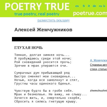
разместить рекламу
Алексей Жемчужников
ГЛУХАЯ НОЧЬ
Темная, долгая зимняя ночь...

Я пробуждаюсь среди этой ночи;

А. Жемчужн
Рой сновидений уносится прочь;

Страница авт
Зрячие в мрак упираются очи.

стихи, статьи
Сумрачных дум прибывающий ряд

Быстро сменяет мои сновиденья...

Ночью, когда все замолкнут и спят,

Грустны часы одинокого бденья.

Чувствую будто бы в гробе себя.

zhemchuzhni
Мрак и безмолвье. Не вижу, не слышу...

Хочется жить, и, смертельно скорбя,

Сбросить я силюсь гнетущую крышу.

zhemchuzhnik