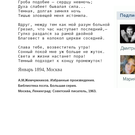
Гроба подобие — сердцу невмочь;

Духа слабеет бывалая сила...

Темная, долгая зимняя ночь

Тишью зловещей меня истомила.

Вдруг, между тем как мой разум больной

Грезил, что час наступает последний,—

Гулко раздался за рамой двойной

Благовест в колокол церкви соседней.

Слава тебе, возвеститель утра!

Сонный покой мне уж больше не жуток.

Света и жизни настанет пора!

Темный подходит к концу промежуток!
Январь 1894, Москва
А.М.Жемчужников. Избранные произведения.
Библиотека поэта. Большая серия.
Москва, Ленинград: Советский писатель, 1963.