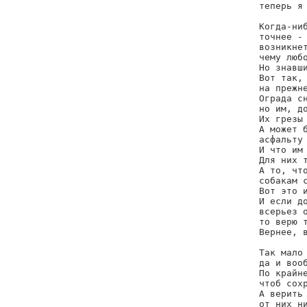
теперь я 
Когда-ниб
точнее - 
возникнет
чему любо
Но знавши
Вот так, 
на прежне
Ограда сн
но им, до
Их грезы 
А может б
асфальту 
И что им 
Для них т
А то, что
собакам с
Вот это и
И если до
всерьез о
то верю т
Вернее, в
Так мало 
да и вооб
По крайне
чтоб сохр
А верить 
от них ни