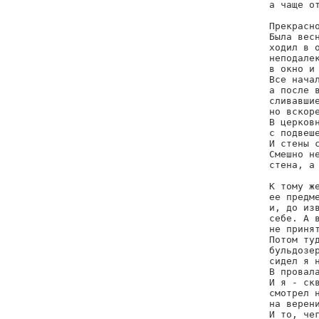
а чаще от
Прекрасно
Была весн
ходил в о
неподалек
в окно и 
Все начал
а после в
сливавшие
но вскоре
В церковн
с подвеше
И стены с
Смешно не
стена, а 
К тому же
ее предме
и, до изв
себе. А в
не принят
Потом туд
бульдозер
сидел я н
В провала
И я - скв
смотрел н
на верени
И то, чег