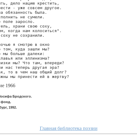
ть, дело нацию крестить,

ести - уже совсем другое.

а обязанность была.

полнить не сумели.

 поле заросло.

ель, храни свою соху,

м, когда нам колоситься".

соху не сохранили.

очью я смотрю в окно

 том, куда зашли мы?

 мы больше далеки:

лавья или эллинизма?

изки мы? Что там, впереди?

и нас теперь другая эра?

к, то в чем наш общий долг?

лжны мы принести ей в жертву?
ие 1966
Иосифа Бродского.
 фонд.
ург, 1992.
Главная библиотека поэзии