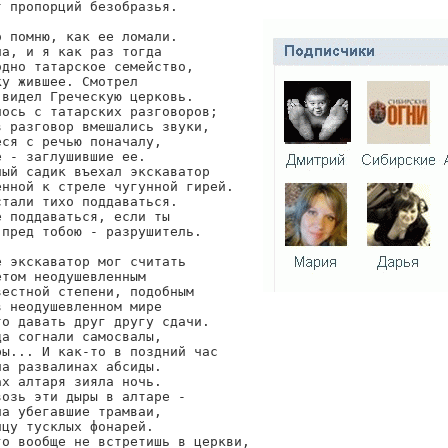
 пропорций безобразья.

 помню, как ее ломали.

а, и я как раз тогда

дно татарское семейство,

у жившее. Смотрел

видел Греческую церковь.

ось с татарских разговоров;

 разговор вмешались звуки,

ся с речью поначалу,

 - заглушившие ее.

ый садик въехал экскаватор

нной к стреле чугунной гирей.

тали тихо поддаваться.

 поддаваться, если ты

пред тобою - разрушитель.

 экскаватор мог считать

том неодушевленным

естной степени, подобным

 неодушевленном мире

о давать друг другу сдачи.

а согнали самосвалы,

ы... И как-то в поздний час

а развалинах абсиды.

х алтаря зияла ночь.

озь эти дыры в алтаре -

а убегавшие трамваи,

цу тусклых фонарей.

о вообще не встретишь в церкви,
