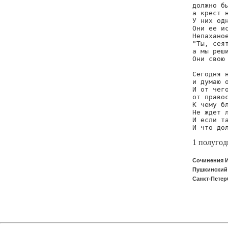
должно бы
а крест н
У них одн
Они ее ис
Непаханое
"Ты, сеят
а мы реши
Они свою 
Сегодня н
и думаю о
И от чего
от правос
К чему бл
Не ждет л
И если та
И что до
1 полугод
Сочинения 
Пушкинский
Санкт-Петерб