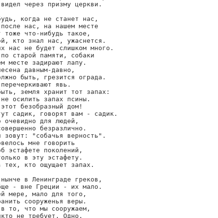
видел через призму церкви.

удь, когда не станет нас,

после нас, на нашем месте

 тоже что-нибудь такое,

й, кто знал нас, ужаснется.

х нас не будет слишком много.

по старой памяти, собаки

м месте задирают лапу.

есена давным-давно,

лжно быть, грезится ограда.

перечеркивают явь.

ыть, земля хранит тот запах:

не осилить запах псины.

этот безобразный дом!

ут садик, говорят вам - садик.

 очевидно для людей,

овершенно безразлично.

 зовут: "собачья верность".

велось мне говорить

б эстафете поколений,

олько в эту эстафету.

 тех, кто ощущает запах.

нынче в Ленинграде греков,

ще - вне Греции - их мало.

й мере, мало для того,

анить сооруженья веры.

в то, что мы сооружаем,

кто не требует. Одно,
