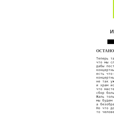
И
ОСТАНО
Теперь та
что мы сл
дабы пост
концертны
есть что-
концертны
не так уж
и храм ис
что масте
сбор боль
Жаль толь
мы будем 
а безобра
Но что до
то челове