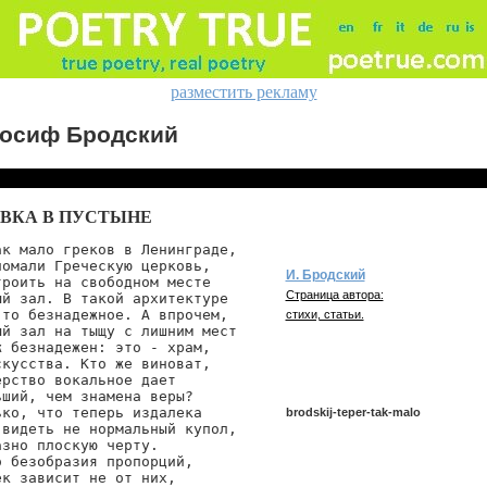
разместить рекламу
осиф Бродский
ВКА В ПУСТЫНЕ
к мало греков в Ленинграде,

омали Греческую церковь,

И. Бродский
роить на свободном месте

Страница автора:
й зал. В такой архитектуре

то безнадежное. А впрочем,

стихи, статьи.
й зал на тыщу с лишним мест

 безнадежен: это - храм,

кусства. Кто же виноват,

рство вокальное дает

ший, чем знамена веры?

ко, что теперь издалека

brodskij-teper-tak-malo
видеть не нормальный купол,

зно плоскую черту.

 безобразия пропорций,

к зависит не от них,

brodskij/teper-tak-malo