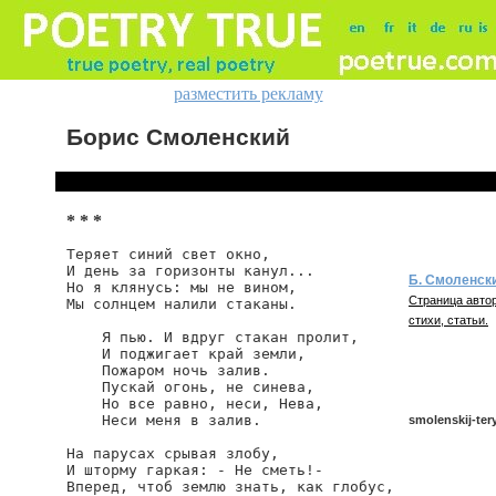
разместить рекламу
Борис Смоленский
* * *
Теряет синий свет окно,

И день за горизонты канул...

Б. Смоленск
Но я клянусь: мы не вином,

Страница автор
Мы солнцем налили стаканы.

стихи, статьи.
    Я пью. И вдруг стакан пролит,

    И поджигает край земли,

    Пожаром ночь залив.

    Пускай огонь, не синева,

    Но все равно, неси, Нева,

    Неси меня в залив.

smolenskij-tery
На парусах срывая злобу,

И шторму гаркая: - Не сметь!-

Вперед, чтоб землю знать, как глобус,

smolenskij/terya