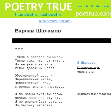
разместить рекламу
Варлам Шаламов
* * *
Тесно в загородном мире.

Тесно так, что нет житья,

В. Шаламов
Но не 
у
же и не шире

Страница автора:
Рельс дорожных колея.

стихи, статьи.
Обозначенной дороги

Параллельные черты,

Человеческие ноги,

Стрелки, шпалы и мосты...

И по шалым листьям палым

shalamov-tesno-v-zago
Дождик палочкой стучит,

И по шпалам бьет устало,

По песочку шелестит.
shalamov/tesno-v-zagorod