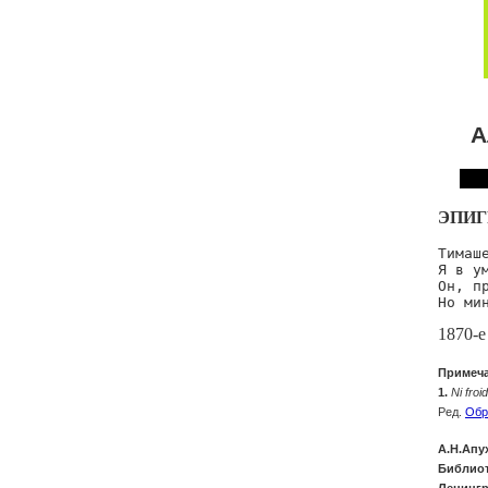
А
ЭПИ
Тимаш
Я в у
Он, п
Но ми
1870-е
Примеч
1.
Ni froi
Ред.
Обр
А.Н.Апу
Библиот