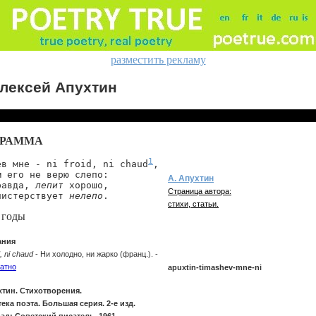
разместить рекламу
лексей Апухтин
ГРАММА
1
ев мне - ni froid, ni chaud
,

м его не верю слепо:

А. Апухтин
равда, 
лепит
 хорошо,

Страница автора:
нистерствует 
нелепо
.
стихи, статьи.
 годы
ания
d, ni chaud
- Ни холодно, ни жарко (франц.). -
атно
apuxtin-timashev-mne-ni
хтин. Стихотворения.
ека поэта. Большая серия. 2-е изд.
apuxtin/timashev-mne-ni