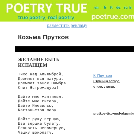
разместить рекламу
Козьма Прутков
ЖЕЛАНИЕ БЫТЬ
ИСПАНЦЕМ
Тихо над Альямброй,

К. Прутков
Дремлет вся натура,

Страница автора:
Дремлет замок Памбра.

стихи, статьи.
Спит Эстремадура!

Дайте мне мантилью,

Дайте мне гитару,

Дайте Инезилью,

Кастаньетов пару.

prutkov-tixo-nad-algambr
Дайте руку верную,

Два вершка булату,

Ревность непомерную,

prutkov/tixo-nad-algambroj
Чашку шоколату.
