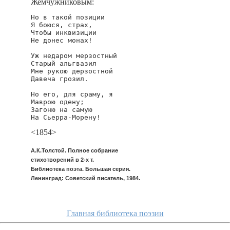
Жемчужниковым:
Но в такой позиции

Я боюся, страх,

Чтобы инквизиции

Не донес монах!

Уж недаром мерзостный

Старый альгвазил

Мне рукою дерзостной

Давеча грозил.

Но его, для сраму, я

Маврою одену;

Загоню на самую

<1854>
А.К.Толстой. Полное собрание
стихотворений в 2-х т.
Библиотека поэта. Большая серия.
Ленинград: Советский писатель, 1984.
Главная библиотека поэзии