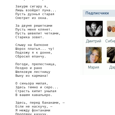
Закурю сигару я,

Лишь взойдет луна...

Пусть дуэнья старая

Смотрит из окна.

За двумя решетками

Пусть меня клянет.

Пусть шевелит четками,

Старика зовет.

Слышу на балконе

Шорох платья... чу!

Подхожу я к донне,

Сбросил епанчу.

Погоди, прелестница,

Поздно и рано

Шелковую лестницу

Выну из кармана!

О синьора милая,

Здесь темно и серо...

Страсть кипит унылая

В вашем кавальеро.

Здесь, перед бананами, —

Если не наскучу, —

Я между фонтанами

Пропляшу качучу.
