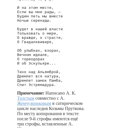
И на этом месте,

Если вы мне рады, —

Будем петь мы вместе

Ночью серенады.

Будет в нашей власти

Тольковать о мире,

О вражде, о страсти,

О Гвадалквивире,

Об улыбках, взорах,

Вечном идеале,

О тореодорах

И об Эскульяре...

Тихо над Альямброй,

Дремлет вся натура,

Дремлет замок Памба,

Примечание:
Написано А. К.
Толстым
совместно с А.
Жемчужниковым
в сатирическом
цикле наследия Козьмы Пруткова.
По месту копирования в тексте
после 9-й строфы имеются ещё
три строфы, вставленные А.