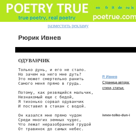
разместить рекламу
Рюрик Ивнев
ОДУВАНЧИК
Только дунь, и его не стало.

Но зачем на него мне дуть?

Р. Ивнев
Это может смертельно ранить

Страница автора:
Самого меня прямо в грудь.

стихи, статьи.
Потому, как резвящийся мальчик,

Незнакомый еще с бедой,

Я тихонько сорвал одуванчик

И поставил в стакан с водой.

Он казался мне прямо чудом

ivnev-tolko-dun-i
Среди многих земных чудес,

Что лежат неразобранной грудой

От травинок до самых небес.

ivnev/tolko-dun-i