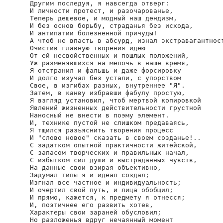
Другим последуя, я навсегда отверг:

И личности протест, и разочарованье,

Теперь дешевое, и модный наш дендизм,

И без основ борьбу, страданья без исхода,

И антипатии болезненной причуды!

А чтоб не впасть в абсурд, изнал экстравагантност
Очистив главную творения идею

От ей несвойственных и пошлых положений,

Уж разменявшихся на мелочь в наше время,

Я отстранил и фальшь и даже форсировку

И долго изучал без устали, с упорством

Свое, в изгибах разных, внутреннее "Я".

Затем, в канву избравши фабулу простую,

Я взгляд установил, чтоб мертвой копировкой

Явлений жизненных действительности грустной

Наносный не внести в поэму элемент.

И, технике пустой не слишком предаваясь,

Я тщился разъяснить творения процесс

И "слово новое" сказать в своем созданье!..

С задатком опытной практичности житейской,

С запасом творческих и правильных начал,

С избытком сил души и выстраданных чувств,

На данные свои взирая объективно,

Задумал типы я и идеал создал;

Изгнал все частное и индивидуальность;

И очертил свой путь, и лица обобщил;

И прямо, кажется, к предмету я отнесся;

И, поэтичнее его развить хотев,

Характеры свои зараней обусловил;

Но разложенья вдруг нечаянный момент
