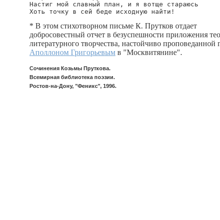
Настиг мой славный план, и я вотще стараюсь

* В этом стихотворном письме К. Прутков отдает
добросовестный отчет в безуспешности приложения те
литературного творчества, настойчиво проповеданной г
Аполлоном Григорьевым
в "Москвитянине".
Сочинения Козьмы Пруткова.
Всемирная библиотека поэзии.
Ростов-на-Дону, "Феникс", 1996.