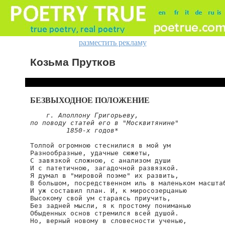
разместить рекламу
Козьма Прутков
БЕЗВЫХОДНОЕ ПОЛОЖЕНИЕ
г. Аполлону Григорьеву,

по поводу статей его в "Москвитянине"

         1850-х годов*
Толпой огромною стеснилися в мой ум

Разнообразные, удачные сюжеты,

С завязкой сложною, с анализом души

И с патетичною, загадочной развязкой.

Я думал в "мировой поэме" их развить,

В большом, посредственном иль в маленьком масштаб
И уж составил план. И, к миросозерцанью

Высокому свой ум стараясь приучить,

Без задней мысли, я к простому пониманью

Обыденных основ стремился всей душой.

Но, верный новому в словесности ученью,
