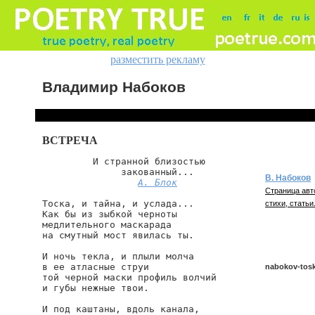
разместить рекламу
Владимир Набоков
ВСТРЕЧА
         И странной близостью

              закованный...

В. Набоков
А. Блок
Страница авт
Тоска, и тайна, и услада...

стихи, статьи
Как бы из зыбкой черноты

медлительного маскарада

на смутный мост явилась ты.

И ночь текла, и плыли молча

в ее атласные струи

nabokov-tosk
той черной маски профиль волчий

и губы нежные твои.

И под каштаны, вдоль канала,

nabokov/toska-