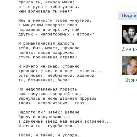
прошла ты, искоса маня;

и что душа в тебе узнала,

чем волновала ты меня?

Иль в нежности твоей минутной,

в минутном повороте плеч

переживал я очерк смутный

других - неповторимых - встреч?

И романтическая жалость

тебя, быть может, привела

понять, какая задрожала

стихи пронзившая стрела?

Я ничего не знаю. Странно

трепещет стих, и в нем - стрела...

Быть может, необманной, жданной

ты, безымянная, была?

Но недоплаканная горесть

наш замутила звездный час.

Вернулась в ночь двойная прорезь

твоих - непросиявших - глаз...

Надолго ли? Навек? Далече

брожу и вслушиваюсь я

в движенье звезд над нашей встречей...

И если ты - судьба моя...

Тоска, и тайна, и услада,
