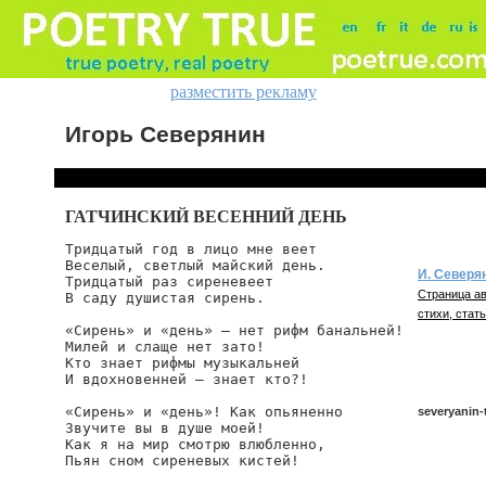
разместить рекламу
Игорь Северянин
ГАТЧИНСКИЙ ВЕСЕННИЙ ДЕНЬ
Тридцатый год в лицо мне веет

Веселый, светлый майский день.

И. Северя
Тридцатый раз сиреневеет

Страница ав
В саду душистая сирень.

стихи, стать
«Сирень» и «день» — нет рифм банальней!

Милей и слаще нет зато!

Кто знает рифмы музыкальней

И вдохновенней — знает кто?!

«Сирень» и «день»! Как опьяненно

severyanin-
Звучите вы в душе моей!

Как я на мир смотрю влюбленно,

Пьян сном сиреневых кистей!

severyanin/t