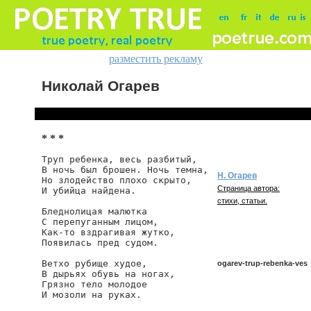
разместить рекламу
Николай Огарев
* * *
Труп ребенка, весь разбитый,

В ночь был брошен. Ночь темна,

Н. Огарев
Но злодейство плохо скрыто,

Страница автора:
И убийца найдена.

стихи, статьи.
Бледнолицая малютка

С перепуганным лицом,

Как-то вздрагивая жутко,

Появилась пред судом.

Ветхо рубище худое,

ogarev-trup-rebenka-ves
В дырьях обувь на ногах,

Грязно тело молодое

И мозоли на руках.

ogarev/trup-rebenka-ves