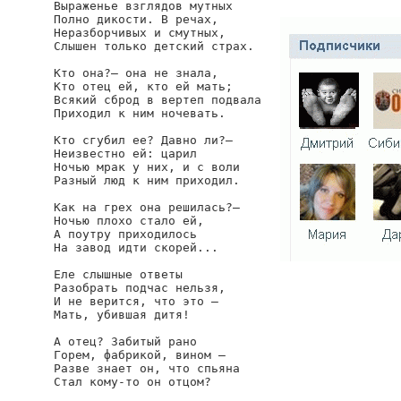
Выраженье взглядов мутных

Полно дикости. В речах,

Неразборчивых и смутных,

Слышен только детский страх.

Кто она?— она не знала,

Кто отец ей, кто ей мать;

Всякий сброд в вертеп подвала

Приходил к ним ночевать.

Кто сгубил ее? Давно ли?—

Неизвестно ей: царил

Ночью мрак у них, и с воли

Разный люд к ним приходил.

Как на грех она решилась?—

Ночью плохо стало ей,

А поутру приходилось

На завод идти скорей...

Еле слышные ответы

Разобрать подчас нельзя,

И не верится, что это —

Мать, убившая дитя!

А отец? Забитый рано

Горем, фабрикой, вином —

Разве знает он, что спьяна

Стал кому-то он отцом?