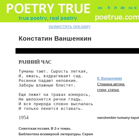
разместить рекламу
Констатин Ваншенкин
РАННИЙ ЧАС
Туманы тают. Сырость легкая,

И, ежась, вздрагивает сад.

К. Ваншенкин
Росинки падают неловкие.

Страница автора:
Заборы влажные блестят.

стихи, статьи.
Еще лежит на травах изморось,

Не шелохнется речки гладь.

И вся природа словно выспалась

И только ленится вставать.
1954
vanshenkin-tumany-tayut
Советская поэзия. В 2-х томах.
Библиотека всемирной литературы. Серия
vanshenkin/tumany-tayut-s