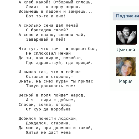
А хлеб какой! Отборный сплошь,

   Лежит — к зерну зерно.

Возьмешь в ладони и замрешь...

   Вот то-то и оно!

А сколько сена дал Нечай

   С бригадою своей?

А сено ж пахло, словно чай,—

   Заваривай и пей!

Что тут, что там — я первым был,

   Не сплоховал Нечай.

Да ты, как видно, позабыл,

   Где здравствуй, где прощай.

И вышло так, что я сейчас

   Остался в стороне,—

Знать, на смех курам ты припас

   Такую должность мне:

Весной в поля пойдет народ,

   А я — сиди с дубьем,

Спасай, вояка, огород

   От кур да воробьев!

Добился почести людской,

   Дождался, старина.

Да мне ж, при должности такой,

   Житья не даст жена.
