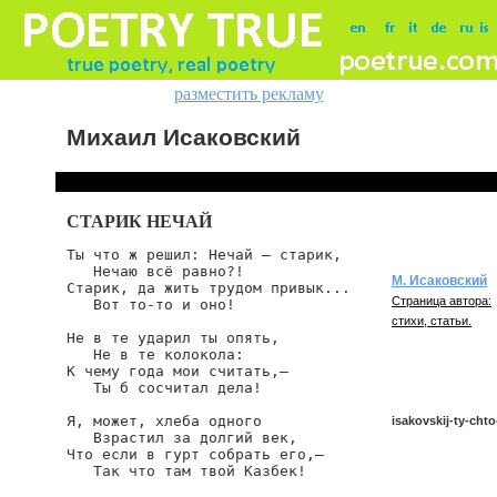
разместить рекламу
Михаил Исаковский
СТАРИК НЕЧАЙ
Ты что ж решил: Нечай — старик,

   Нечаю всё равно?!

М. Исаковский
Старик, да жить трудом привык...

Страница автора:
   Вот то-то и оно!

стихи, статьи.
Не в те ударил ты опять,

   Не в те колокола:

К чему года мои считать,—

   Ты б сосчитал дела!

Я, может, хлеба одного

isakovskij-ty-cht
   Взрастил за долгий век,

Что если в гурт собрать его,—

   Так что там твой Казбек!

isakovskij/ty-chto-