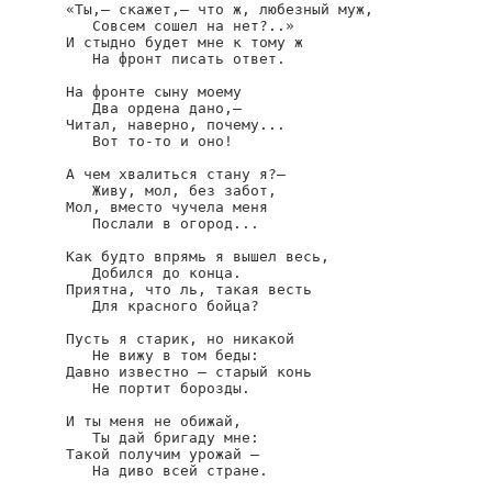
«Ты,— скажет,— что ж, любезный муж,

   Совсем сошел на нет?..»

И стыдно будет мне к тому ж

   На фронт писать ответ.

На фронте сыну моему

   Два ордена дано,—

Читал, наверно, почему...

   Вот то-то и оно!

А чем хвалиться стану я?—

   Живу, мол, без забот,

Мол, вместо чучела меня

   Послали в огород...

Как будто впрямь я вышел весь,

   Добился до конца.

Приятна, что ль, такая весть

   Для красного бойца?

Пусть я старик, но никакой

   Не вижу в том беды:

Давно известно — старый конь

   Не портит борозды.

И ты меня не обижай,

   Ты дай бригаду мне:

Такой получим урожай —

   На диво всей стране.
