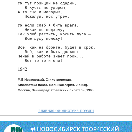
Уж тут позиций не сдадим,

   В кусты не удерем,

А то еще и молодым,

   Пожалуй, нос утрем.

Уж если слаб я бить врага,

   Никак не подхожу,

Так хлеб растить, косить луга —

   Всю душу положу!

Всё, как на фронте, будет в срок,

   Всё, как и быть должно:

Нечай в работе знает прок...

   Вот то-то и оно!
1942
М.В.Исаковский. Стихотворения.
Библиотека поэта. Большая серия. 2-е изд.
Москва, Ленинград: Советский писатель, 1965.
Главная библиотека поэзии