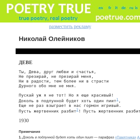
разместить рекламу
Николай Олейников
ДЕВЕ
Ты, Дева, друг любви и счастья,

Не презирай, не презирай меня,

Ни в радости, тем более ни в страсти

Дурного обо мне не мня.

Пускай уж я не тот! Но я еще красивый!

1
Доколь в подлунной будет хоть один пиит
,

Еще не раз взыграет в нас гормон игривый.

2
Пусть жертвенник разбит
! Пусть жертвенник разби
1930
Примечания
1.
Доколь в подлунной будет хоть один пиит
— парафраз
«Памятника»
А