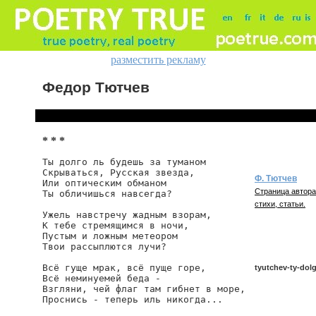
разместить рекламу
Федор Тютчев
* * *
Ты долго ль будешь за туманом

Скрываться, Русская звезда,

Ф. Тютчев
Или оптическим обманом

Страница автора
Ты обличишься навсегда?

стихи, статьи.
Ужель навстречу жадным взорам,

К тебе стремящимся в ночи,

Пустым и ложным метеором

Твои рассыплются лучи?

Всё гуще мрак, всё пуще горе,

tyutchev-ty-dolg
Всё неминуемей беда -

Взгляни, чей флаг там гибнет в море,

Проснись - теперь иль никогда...
tyutchev/ty-dolgo-