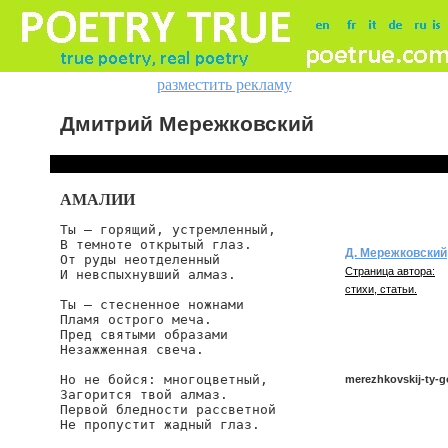
разместить рекламу
Дмитрий Мережковский
АМАЛИИ
Ты — горящий, устремленный,

В темноте открытый глаз.

Д. Мережковский
От руды неотделенный

Страница автора:
И невспыхнувший алмаз.

стихи, статьи.
Ты — стесненное ножнами

Пламя острого меча.

Пред святыми образами

Незажженная свеча.

Но не бойся: многоцветный,

merezhkovskij-ty-g
Загорится твой алмаз.

Первой бледности рассветной

Не пропустит жадный глаз.

merezhkovskij/ty-gor