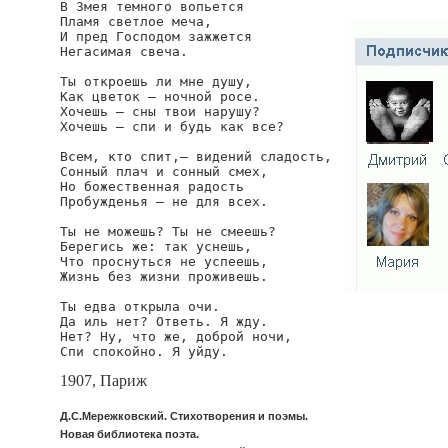
В Змея темного вопьется

Пламя светлое меча,

И пред Господом зажжется

Негасимая свеча.

Ты откроешь ли мне душу,

Как цветок — ночной росе.

Хочешь — сны твои нарушу?

Хочешь — спи и будь как все?

Всем, кто спит,— видений сладость,

Сонный плач и сонный смех,

Но божественная радость

Пробужденья — не для всех.

Ты не можешь? Ты не смеешь?

Берегись же: так уснешь,

Что проснуться не успеешь,

Жизнь без жизни проживешь.

Ты едва открыла очи.

Да иль нет? Ответь. Я жду.

Нет? Ну, что же, доброй ночи,

Спи спокойно. Я уйду.
1907, Париж
Д.С.Мережковский. Стихотворения и поэмы.
Новая библиотека поэта.