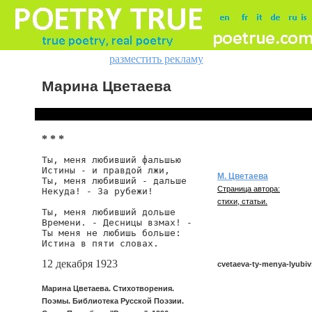
разместить рекламу
Марина Цветаева
* * *
Ты, меня любивший фальшью

Истины - и правдой лжи,

М. Цветаева
Ты, меня любивший - дальше

Страница автора:
Некуда! - За рубежи!

стихи, статьи.
Ты, меня любивший дольше

Времени. - Десницы взмах! -

Ты меня не любишь больше:

Истина в пяти словах.
12 декабря 1923
cvetaeva-ty-menya-lyubiv
Марина Цветаева. Стихотворения.
Поэмы. Библиотека Русской Поэзии.
cvetaeva/ty-menya-lyubivsh