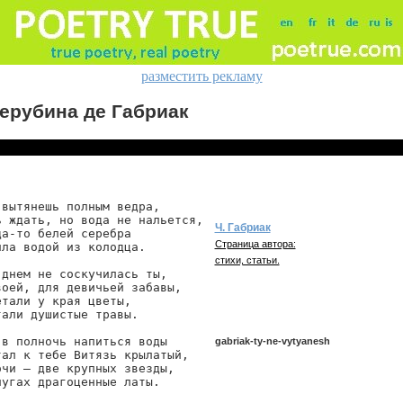
разместить рекламу
ерубина де Габриак
вытянешь полным ведра,

ь ждать, но вода не нальется,

Ч. Габриак
а-то белей серебра

Страница автора:
ла водой из колодца.

стихи, статьи.
днем не соскучилась ты,

оей, для девичьей забавы,

тали у края цветы,

али душистые травы.

в полночь напиться воды

gabriak-ty-ne-vytyanesh
тал к тебе Витязь крылатый,

чи — две крупных звезды,

угах драгоценные латы.

gabriak/ty-ne-vytyanesh