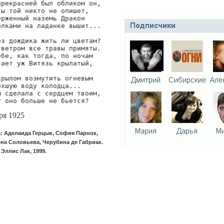
рекрасней был обликом он,

ы той никто не опишет,

рженный наземь Дракон

лками на ладанке вышит...

з дождика жить ли цветам?

ветром все травы примяты.

бе, как тогда, по ночам

ает уж Витязь крылатый,

рылом возмутить огневым

хшую воду колодца...

 сделала с сердцем твоим,

у оно больше не бьется?
ря 1925
a: Аделаида Герцык, София Парнок,
на Соловьева, Черубина де Габриак.
Эллис Лак, 1999.