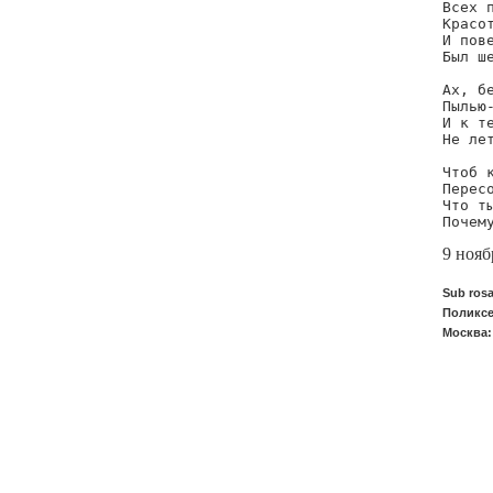
Всех п
Красот
И пове
Был ше
Ах, бе
Пылью-
И к те
Не лет
Чтоб к
Пересо
Что ты
Почем
9 нояб
Sub ros
Поликсе
Москва: 