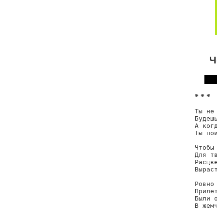
Ч
* * *
Ты не 
Будеш
А когд
Ты пои
Чтобы 
Для тв
Расцве
Выраст
Ровно 
Приле
Были о
В жемч