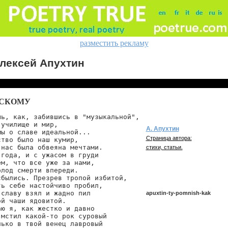
разместить рекламу
лексей Апухтин
ВСКОМУ
ь, как, забившись в "музыкальной",

училище и мир,

А. Апухтин
ы о славе идеальной...

Страница автора:
тво было наш кумир,

нас была обвеяна мечтами.

стихи, статьи.
года, и с ужасом в груди

м, что все уже за нами,

лод смерти впереди.

былись. Презрев тропой избитой,

ь себе настойчиво пробил,

славу взял и жадно пил

apuxtin-ty-pomnish-kak
й чаши ядовитой.

ю я, как жестко и давно

мстил какой-то рок суровый

ько в твой венец лавровый

apuxtin/ty-pomnish-kak