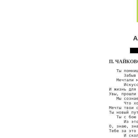
А
П. ЧАЙКО
   Ты помниш
      Забыв 
   Мечтали м
      Искусс
И жизнь для 
Увы, прошли 
   Мы сознае
      Что хо
Мечты твои с
Ты новый пут
   Ты с бою 
      Из это
О, знаю, зна
Тебе за это 
      И скол