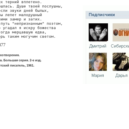
х терний вплетено.

шлась. Душе твоей послушны,

сли звуки дней былых,

ы лепет малодушный

ими замер и затих.

путь "непризнанным" поэтом,

 угадал я искру божества

огда мерцавшую едва,

ерь таким могучим светом.
877
ихотворения.
. Большая серия. 2-е изд.
тский писатель, 1961.