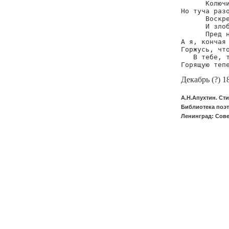
      Колючи
Но туча разо
      Воскре
      И злоб
      Пред н
А я, кончая 
Горжусь, что
   В тебе, т
Горящую теп
Декабрь (?) 1
А.Н.Апухтин. Ст
Библиотека поэта
Ленинград: Сове