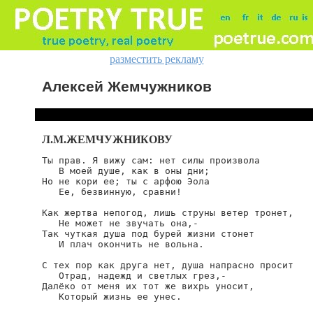
разместить рекламу
Алексей Жемчужников
Л.М.ЖЕМЧУЖНИКОВУ
Ты прав. Я вижу сам: нет силы произвола

   В моей душе, как в оны дни;

Но не кори ее; ты с арфою Эола

   Ее, безвинную, сравни!

Как жертва непогод, лишь струны ветер тронет,

   Не может не звучать она,-

Так чуткая душа под бурей жизни стонет

   И плач окончить не вольна.

С тех пор как друга нет, душа напрасно просит

   Отрад, надежд и светлых грез,-

Далёко от меня их тот же вихрь уносит,

   Который жизнь ее унес.
