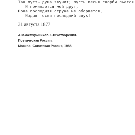
Так пусть душа звучит; пусть песня скорби льется

   И поминается мой друг,

Пока последняя струна не оборвется,

   Издав тоски последний звук!
31 августа 1877
А.М.Жемчужников. Стихотворения.
Поэтическая Россия.
Москва: Советская Россия, 1988.