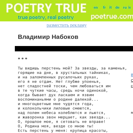
разместить рекламу
Владимир Набоков
* * *
Ты видишь перстень мой? За звезды, за каменья,

горящие на дне, в хрустальных тайниках,

В
и на заломленных русалочьих руках,

С
его я не отдам. Нет глубже упоенья,

нет сладостней тоски, чем любоваться им

с
в те чуткие часы, средь ночи одинокой,

когда бывает дух ласкаем и язвим

воспоминаньями о родине далекой...

и многоцветные мне чудятся года,

и колокольчики лиловые смеются,

над полем небеса колеблются и льются,

n
и жаворонка звон мерцает, как звезда...

О, прошлое мое, я сетовать не вправе!

О, Родина моя, везде со мною ты!

Есть перстень у меня: крупица красоты,

n