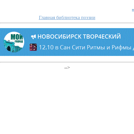
н
Главная библиотека поэзии
-->