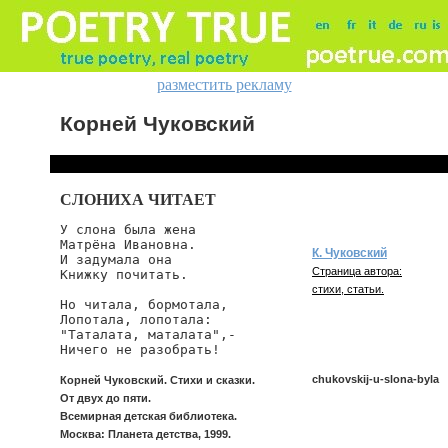
разместить рекламу
Корней Чуковский
СЛОНИХА ЧИТАЕТ
У слона была жена

Матрёна Ивановна.

К. Чуковский
И задумала она

Страница автора:
Книжку почитать.

стихи, статьи.
Но читала, бормотала,

Лопотала, лопотала:

"Таталата, маталата",-

Ничего не разобрать!
chukovskij-u-slona-byla
Корней Чуковский. Стихи и сказки.
От двух до пяти.
Всемирная детская библиотека.
Москва: Планета детства, 1999.
chukovskij/u-slona-byla